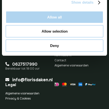
Show details
9.8/10
Bekijk alle 39 beoordelingen op Klantenvertellen
Allow all
Allow selection
Uitgelichte links
Over FlorisDaken
Deny
FAQ
Kennisbank
Contact
0627517990
Algemene voorwaarden
Bereikbaar tot 18:00 uur
info@florisdaken.nl
Legal
Algemene voorwaarden
Privacy & Cookies