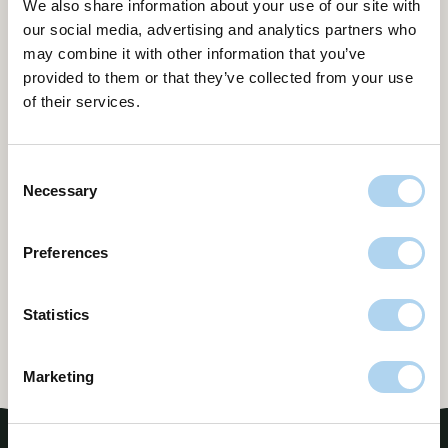
We also share information about your use of our site with
our social media, advertising and analytics partners who
may combine it with other information that you’ve
provided to them or that they’ve collected from your use
Dakbedekking in combinatie met een
of their services.
groendak
Geplaatst op 11 juli 2024 door FlorisDaken
Consent
Groendaken
Dakbedekking
Necessary
Selection
De voordelen van het combineren van dakbedekking met
een groendak Steeds meer woningeigenaren en
Preferences
bedrijven ontdekken de voordelen van het aanleggen van
een groendak. Een groendak, ook wel bekend …
Verder lezen
Statistics
Marketing