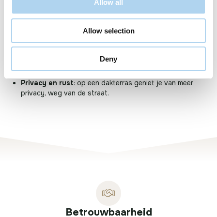
een populaire toevoeging en kan de waarde van je huis
Allow all
aanzienlijk verhogen.
Mogelijkheden voor beplanting
: dit zorgt voor extra
Allow selection
verkoeling, meer privacy, mooiere uitstraling en draagt bij
aan de biodiversiteit in de omgeving.
Deny
Meer zonuren en beter uitzicht
: een dakterras vangt
meer zonlicht en biedt een beter uitzicht dan een tuin.
Privacy en rust
: op een dakterras geniet je van meer
privacy, weg van de straat.
Betrouwbaarheid