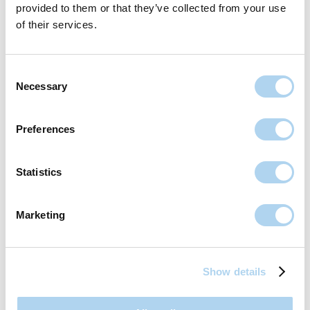
provided to them or that they’ve collected from your use
of their services.
Consent
Necessary
Selection
Preferences
Statistics
Marketing
Voordelen van een dakterras
Extra buitenruimte
: ideaal in stedelijke gebieden waar
Show details
tuinruimte beperkt is.
Verhoogt de waarde van je woning
: een dakterras is